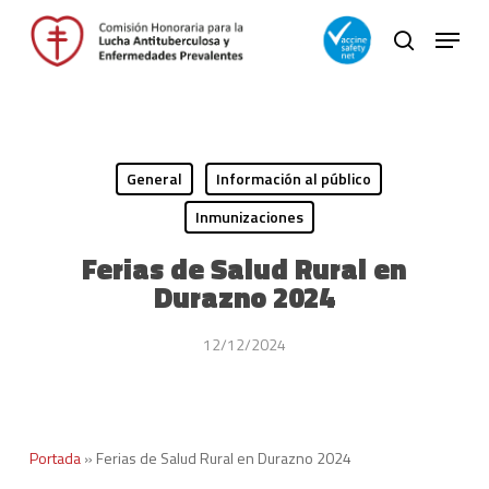
Skip
Menu
to
search
main
Close
content
Menu
General
Información al público
Inmunizaciones
Ferias de Salud Rural en
Durazno 2024
12/12/2024
Portada
»
Ferias de Salud Rural en Durazno 2024