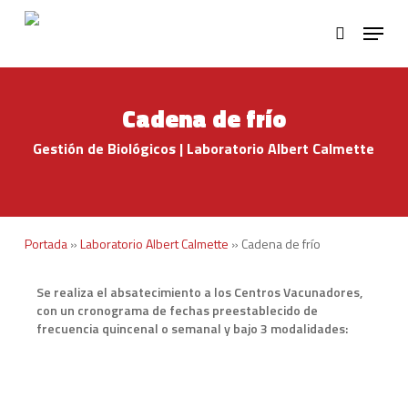
Skip
Menu
to
search
main
Close
content
Menu
Cadena de frío
Gestión de Biológicos | Laboratorio Albert Calmette
Portada
»
Laboratorio Albert Calmette
»
Cadena de frío
Se realiza el absatecimiento a los Centros Vacunadores,
con un cronograma de fechas preestablecido de
frecuencia quincenal o semanal y bajo 3 modalidades: