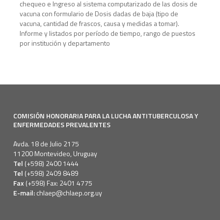
chequeo e Ingreso al sistema computarizado de las dosis de
vacuna con formulario de Dosis dadas de baja (tipo de
vacuna, cantidad de frascos, causa y medidas a tomar).
Informe y listados por período de tiempo, rango de puestos
por institución y departamento
COMISIÓN HONORARIA PARA LA LUCHA ANTITUBERCULOSA Y
ENFERMEDADES PREVALENTES
Avda. 18 de Julio 2175
11200 Montevideo, Uruguay
Tel
(+598) 2400 1444
Tel
(+598) 2409 8489
Fax
(+598) Fax: 2401 4775
E-mail:
chlaep@chlaep.org.uy