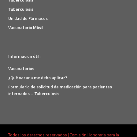
Tuberculosis
Unidad de Fármacos
Vacunatorio Móvil
Información útil:
Vacunatorios
¿Qué vacuna me debo aplicar?
Formulario de solicitud de medicación para pacientes
internados – Tuberculosis
Todos los derechos reservados | Comisión Honoraria para la