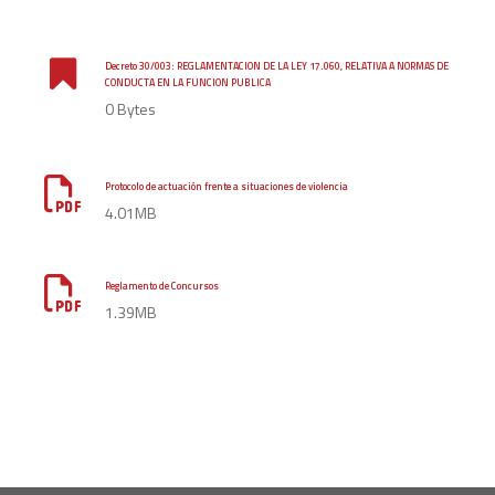
Decreto 30/003: REGLAMENTACION DE LA LEY 17.060, RELATIVA A NORMAS DE
CONDUCTA EN LA FUNCION PUBLICA
0 Bytes
Protocolo de actuación frente a situaciones de violencia
4.01MB
Reglamento de Concursos
1.39MB