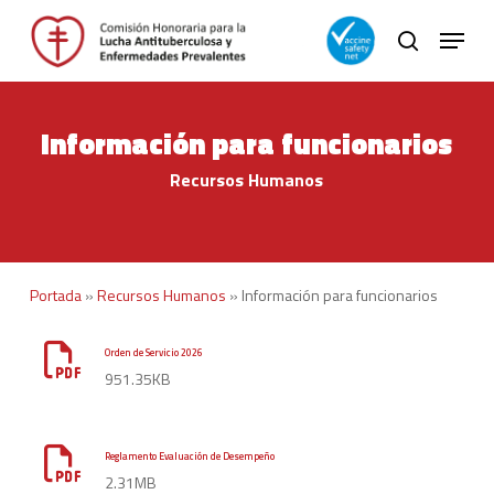
Skip
Menu
to
search
main
Close
content
Menu
Información para funcionarios
Recursos Humanos
Portada
»
Recursos Humanos
»
Información para funcionarios
Orden de Servicio 2026
951.35KB
Reglamento Evaluación de Desempeño
2.31MB