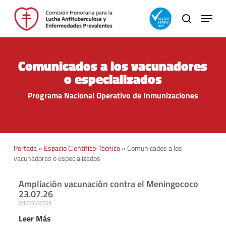
Skip
to
main
content
Comunicados a los vacunadores
o especializados
Programa Nacional Operativo de Inmunizaciones
Portada
»
Espacio Científico-Técnico
»
Comunicados a los
vacunadores o especializados
Ampliación vacunación contra el Meningococo
23.07.26
24/07/2026
Leer Más