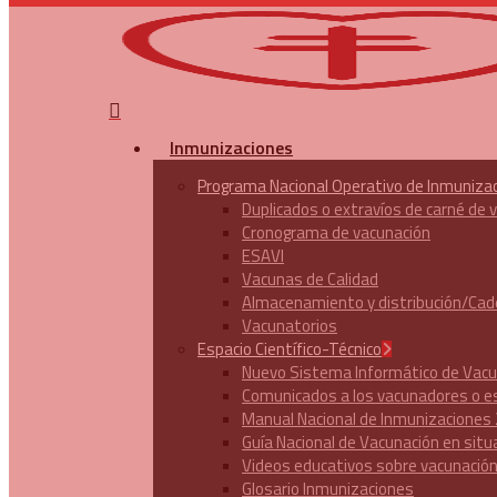
search
Menu
Inmunizaciones
Programa Nacional Operativo de Inmuniza
Duplicados o extravíos de carné de 
Cronograma de vacunación
ESAVI
Vacunas de Calidad
Almacenamiento y distribución/Cade
Vacunatorios
Espacio Científico-Técnico
Nuevo Sistema Informático de Vac
Comunicados a los vacunadores o e
Manual Nacional de Inmunizaciones
Guía Nacional de Vacunación en situ
Escribe las palabras de búsqueda y presiona "Enter"
Videos educativos sobre vacunació
Glosario Inmunizaciones