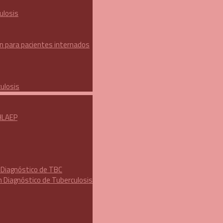
ulosis
ón para pacientes internados
ulosis
HLAEP
n Diagnóstico de TBC
n Diagnóstico de Tuberculosis