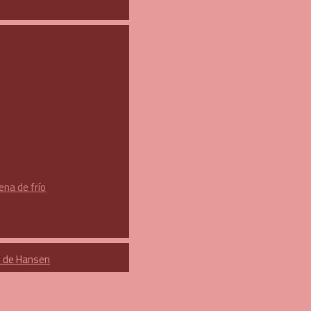
na de frío
d de Hansen