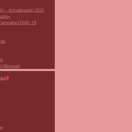
V) – Actualización 2025
ación»
ón Campaña COVID-19
/as
as
 (Abrysvo)
osis
ón