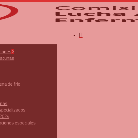
search
ciones
vacunas
na de frío
unas
specializados
 2024
aciones especiales
n