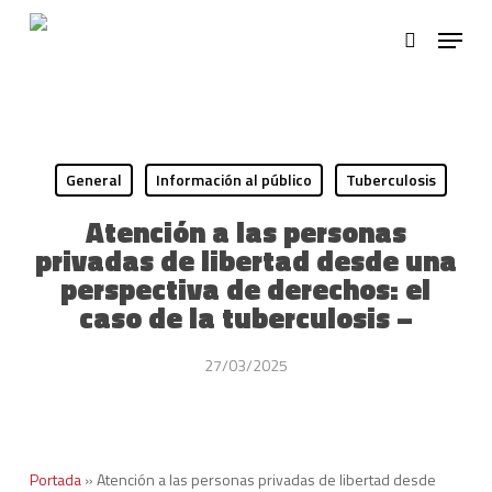
Skip
Menu
to
search
main
Close
content
Menu
General
Información al público
Tuberculosis
Atención a las personas
privadas de libertad desde una
perspectiva de derechos: el
caso de la tuberculosis –
27/03/2025
Portada
»
Atención a las personas privadas de libertad desde