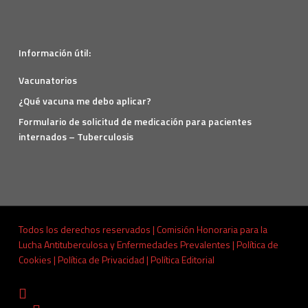
Información útil:
Vacunatorios
¿Qué vacuna me debo aplicar?
Formulario de solicitud de medicación para pacientes
internados – Tuberculosis
Todos los derechos reservados | Comisión Honoraria para la
Lucha Antituberculosa y Enfermedades Prevalentes |
Política de
Cookies
|
Política de Privacidad
|
Política Editorial
x-
twitter
facebook