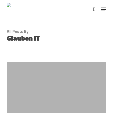
Skip
Menu
to
search
main
content
All Posts By
Glauben IT