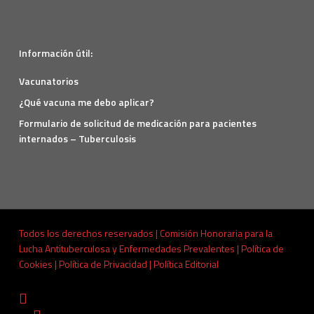
Información útil:
Vacunatorios
¿Qué vacuna me debo aplicar?
Formulario de solicitud de medicación para pacientes
internados – Tuberculosis
Todos los derechos reservados | Comisión Honoraria para la
Lucha Antituberculosa y Enfermedades Prevalentes |
Política de
Cookies
|
Política de Privacidad
|
Política Editorial
x-
twitter
facebook