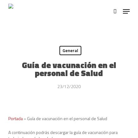
Skip
Menu
to
search
main
Close
content
Menu
General
Guía de vacunación en el
personal de Salud
23/12/2020
Portada
»
Guía de vacunación en el personal de Salud
A continuación podrás descargar la guía de vacunación para