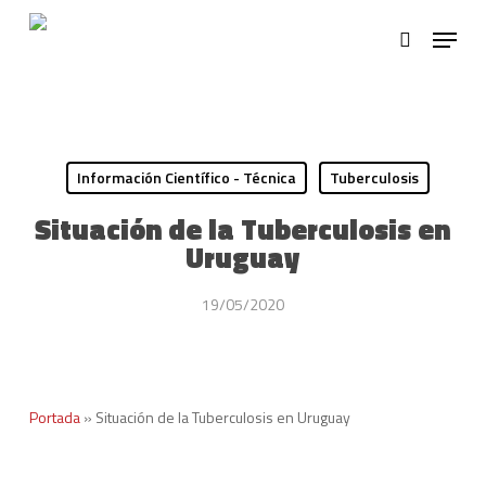
Skip
Menu
to
search
main
Close
content
Menu
Información Científico - Técnica
Tuberculosis
Situación de la Tuberculosis en
Uruguay
19/05/2020
Portada
»
Situación de la Tuberculosis en Uruguay