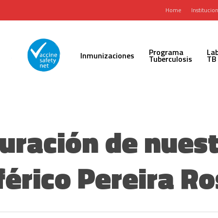
Home
Institucion
Programa
Lab
Inmunizaciones
Tuberculosis
TB
uración de nuest
férico Pereira Ro