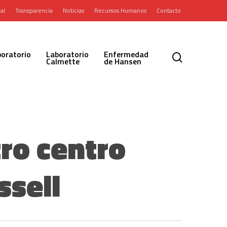
al
Transparencia
Noticias
Recursos Humanos
Contacto
oratorio
Laboratorio
Enfermedad
search
Calmette
de Hansen
ro centro
ssell