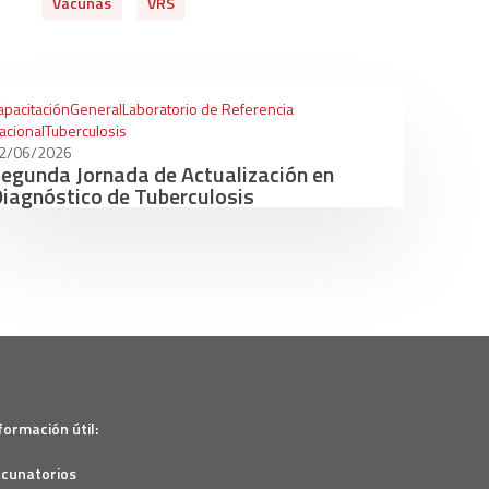
Vacunas
VRS
apacitación
General
Laboratorio de Referencia
acional
Tuberculosis
2/06/2026
egunda Jornada de Actualización en
iagnóstico de Tuberculosis
formación útil:
cunatorios