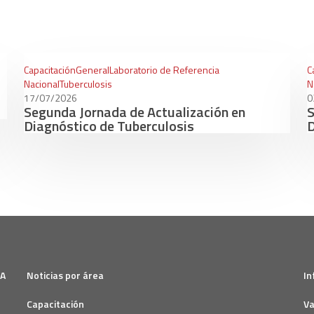
Capacitación
General
Laboratorio de Referencia
C
Nacional
Tuberculosis
N
17/07/2026
0
Segunda Jornada de Actualización en
S
Diagnóstico de Tuberculosis
D
SA
Noticias por área
In
Capacitación
Va