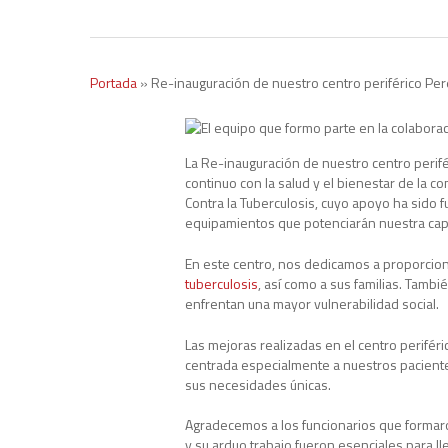
Escribe las palabras de búsqueda y presiona "Enter"
Portada
»
Re-inauguración de nuestro centro periférico Per
La Re-inauguración de nuestro centro perifé
continuo con la salud y el bienestar de la
Contra la Tuberculosis, cuyo apoyo ha sido 
equipamientos que potenciarán nuestra capa
En este centro, nos dedicamos a proporciona
tuberculosis
, así como a sus familias. Tamb
enfrentan una mayor vulnerabilidad social.
Las mejoras realizadas en el centro perifér
centrada especialmente a nuestros pacien
sus necesidades únicas.
Agradecemos a los funcionarios que formaro
y su arduo trabajo fueron esenciales para ll