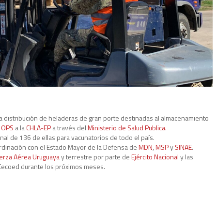
ra la distribución de heladeras de gran porte destinadas al almacenamiento
r
OPS
a la
CHLA-EP
a través del
Ministerio de Salud Publica.
ional de 136 de ellas para vacunatorios de todo el país.
oordinación con el Estado Mayor de la Defensa de
MDN
,
MSP
y
SINAE
.
erza Aérea Uruguaya
y terrestre por parte de
Ejército Nacional
y las
Cecoed durante los próximos meses.