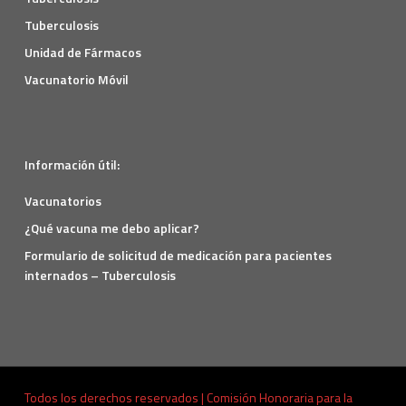
Tuberculosis
Unidad de Fármacos
Vacunatorio Móvil
Información útil:
Vacunatorios
¿Qué vacuna me debo aplicar?
Formulario de solicitud de medicación para pacientes
internados – Tuberculosis
Todos los derechos reservados | Comisión Honoraria para la