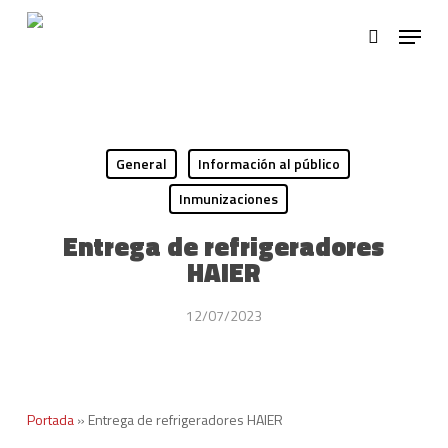
Skip
Menu
to
search
main
content
General
Información al público
Inmunizaciones
Entrega de refrigeradores
HAIER
12/07/2023
Portada
»
Entrega de refrigeradores HAIER