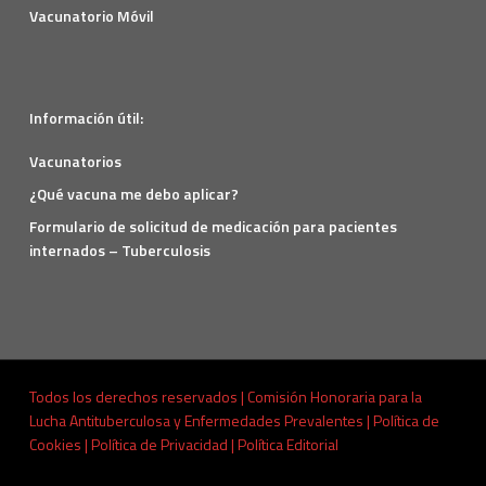
Vacunatorio Móvil
Información útil:
Vacunatorios
¿Qué vacuna me debo aplicar?
Formulario de solicitud de medicación para pacientes
internados – Tuberculosis
Todos los derechos reservados | Comisión Honoraria para la
Lucha Antituberculosa y Enfermedades Prevalentes |
Política de
Cookies
|
Política de Privacidad
|
Política Editorial