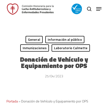
Skip
Menu
to
search
main
Close
content
Menu
General
Información al público
Inmunizaciones
Laboratorio Calmette
Donación de Vehículo y
Equipamiento por OPS
25/04/2023
Portada
»
Donación de Vehículo y Equipamiento por OPS