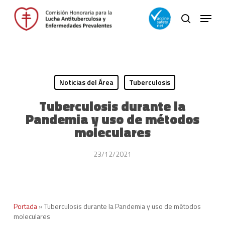
Skip
Menu
to
search
main
Close
content
Menu
Noticias del Área
Tuberculosis
Tuberculosis durante la
Pandemia y uso de métodos
moleculares
23/12/2021
Portada
»
Tuberculosis durante la Pandemia y uso de métodos
moleculares