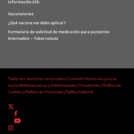
Información útil:
Vacunatorios
¿Qué vacuna me debo aplicar?
Formulario de solicitud de medicación para pacientes
internados – Tuberculosis
Todos los derechos reservados | Comisión Honoraria para la
Lucha Antituberculosa y Enfermedades Prevalentes |
Política de
Cookies
|
Política de Privacidad
|
Política Editorial
x-
twitter
facebook
youtube
instagram