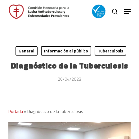
Skip
Menu
to
search
main
Close
content
Menu
General
Información al público
Tuberculosis
Diagnóstico de la Tuberculosis
26/04/2023
Portada
»
Diagnóstico de la Tuberculosis