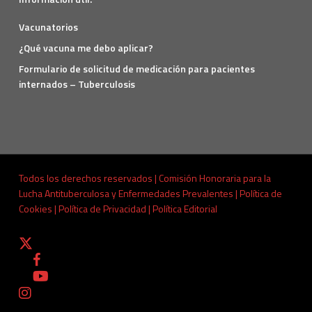
Vacunatorios
¿Qué vacuna me debo aplicar?
Formulario de solicitud de medicación para pacientes
internados – Tuberculosis
Todos los derechos reservados | Comisión Honoraria para la
Lucha Antituberculosa y Enfermedades Prevalentes |
Política de
Cookies
|
Política de Privacidad
|
Política Editorial
x-
twitter
facebook
youtube
instagram