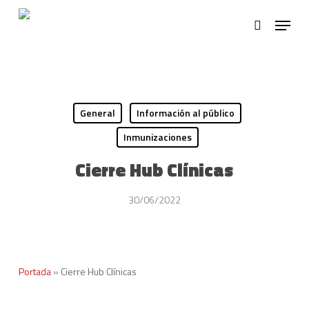
Skip
Menu
to
search
main
content
General
Información al público
Inmunizaciones
Cierre Hub Clínicas
30/06/2022
Portada
»
Cierre Hub Clínicas