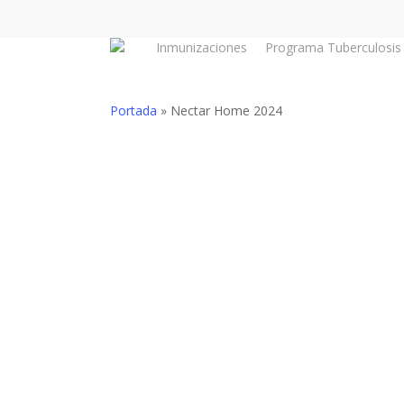
Skip
to
Inmunizaciones
Programa Tuberculosis
main
content
Portada
»
Nectar Home 2024