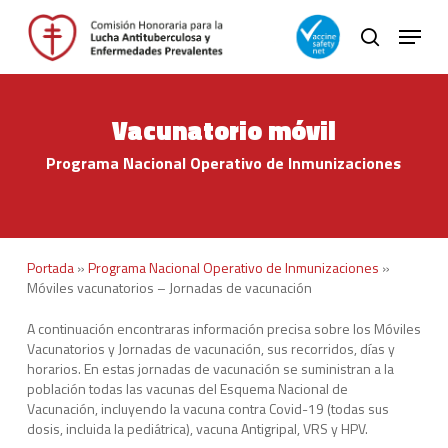
Skip
Menu
to
search
main
Close
content
Menu
Vacunatorio móvil
Programa Nacional Operativo de Inmunizaciones
Portada
»
Programa Nacional Operativo de Inmunizaciones
»
Móviles vacunatorios – Jornadas de vacunación
A continuación encontraras información precisa sobre los Móviles
Vacunatorios y Jornadas de vacunación, sus recorridos, días y
horarios. En estas jornadas de vacunación se suministran a la
población todas las vacunas del Esquema Nacional de
Vacunación, incluyendo la vacuna contra Covid-19 (todas sus
dosis, incluida la pediátrica), vacuna Antigripal, VRS y HPV.