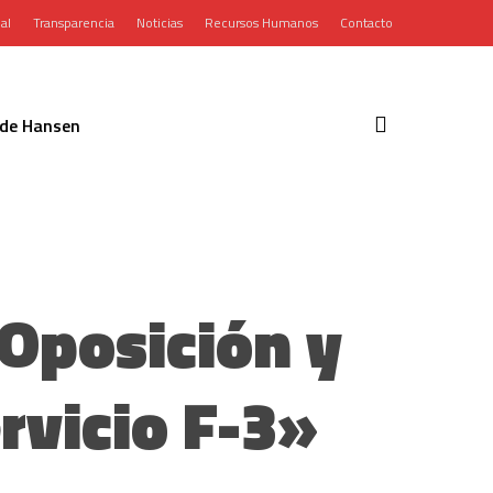
al
Transparencia
Noticias
Recursos Humanos
Contacto
search
de Hansen
Oposición y
rvicio F-3»