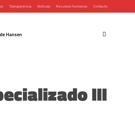
al
Transparencia
Noticias
Recursos Humanos
Contacto
search
de Hansen
cializado III