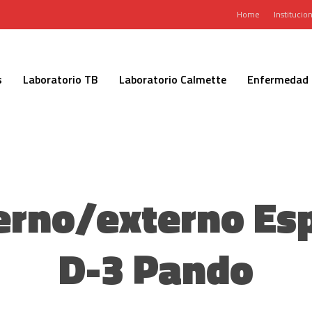
Home
Institucion
s
Laboratorio TB
Laboratorio Calmette
Enfermedad 
erno/externo Espe
D-3 Pando