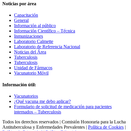
Noticias por área
Capacitación
General
Información al público
Información Científico – Técnica
Inmunizaciones
Laboratorio Calmette
Laboratorio de Referencia Nacional
Noticias del Área
Tuberculosis
Tuberculosis
Unidad de Fármacos
Vacunatorio Móvil
Información útil:
Vacunatorios
¿Qué vacuna me debo aplicar?
Formulario de solicitud de medicación para pacientes
internados – Tuberculosis
Todos los derechos reservados | Comisión Honoraria para la Lucha
Antituberculosa y Enfermedades Prevalentes |
Política de Cookies
|