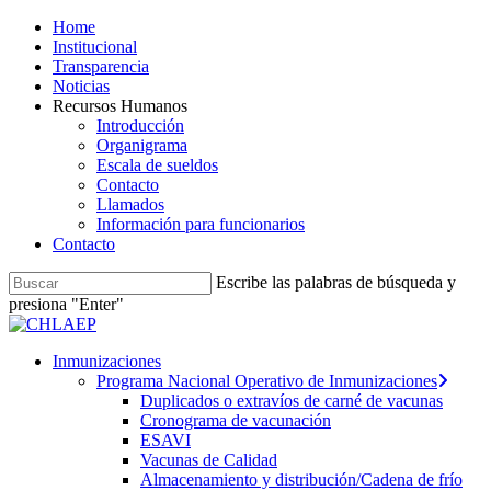
Skip
Home
to
Institucional
main
Transparencia
content
Noticias
Recursos Humanos
Introducción
Organigrama
Escala de sueldos
Contacto
Llamados
Información para funcionarios
Contacto
Escribe las palabras de búsqueda y
presiona "Enter"
Close
Search
search
Menu
Inmunizaciones
Programa Nacional Operativo de Inmunizaciones
Duplicados o extravíos de carné de vacunas
Cronograma de vacunación
ESAVI
Vacunas de Calidad
Almacenamiento y distribución/Cadena de frío