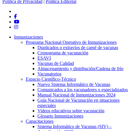
Política de Privacidad
|
Política Editorial
x-
twitter
facebook
youtube
instagram
Close
Inmunizaciones
Menu
Programa Nacional Operativo de Inmunizaciones
Duplicados o extravíos de carné de vacunas
Cronograma de vacunación
ESAVI
Vacunas de Calidad
Almacenamiento y distribución/Cadena de frío
Vacunatorios
Espacio Científico-Técnico
Nuevo Sistema Informático de Vacunas
Comunicados a los vacunadores o especializados
Manual Nacional de Inmunizaciones 2024
Guía Nacional de Vacunación en situaciones
especiales
Videos educativos sobre vacunación
Glosario Inmunizaciones
Capacitaciones
Sistema Informático de Vacunas (SIV) –