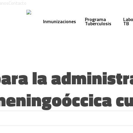
anos
Contacto
Programa
Labo
Inmunizaciones
Tuberculosis
TB
para la administr
eningoóccica cu