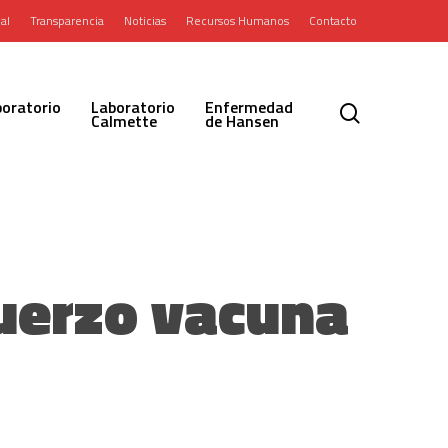
al
Transparencia
Noticias
Recursos Humanos
Contacto
oratorio
Laboratorio
Enfermedad
search
Calmette
de Hansen
uerzo vacuna