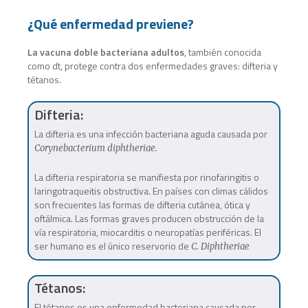
¿Qué enfermedad previene?
La vacuna doble bacteriana adultos
, también conocida
como dt, protege contra dos enfermedades graves: difteria y
tétanos.
Difteria:
La difteria es una infección bacteriana aguda causada por
Corynebacterium diphtheriae.
La difteria respiratoria se manifiesta por rinofaringitis o
laringotraqueitis obstructiva. En países con climas cálidos
son frecuentes las formas de difteria cutánea, ótica y
oftálmica. Las formas graves producen obstrucción de la
vía respiratoria, miocarditis o neuropatías periféricas. El
ser humano es el único reservorio de
C. Diphtheriae
Tétanos:
El tétanos es una enfermedad bacteriana causada por