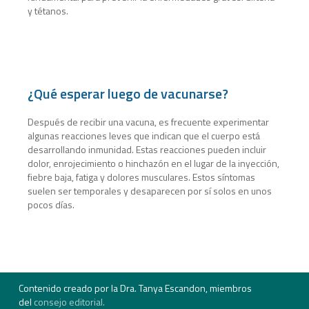
y tétanos.
¿Qué esperar luego de vacunarse?
Después de recibir una vacuna, e
s frecuente
experimentar
algunas reacciones leves que indican que el cuerpo está
desarrollando inmunidad. Estas reacciones pueden incluir
dolor, enrojecimiento o hinchazón en el lugar de la inyección,
fiebre baja, fatiga y dolores musculares. Estos síntomas
suelen ser temporales y desaparecen por sí solos en unos
pocos días.
Contenido creado por la Dra. Tanya Escandon, miembros
del
consejo editorial.