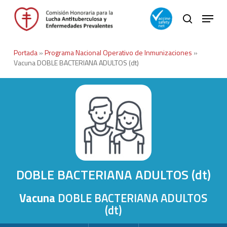
Skip
Menu
to
search
main
Close
content
Menu
Portada
»
Programa Nacional Operativo de Inmunizaciones
»
Vacuna DOBLE BACTERIANA ADULTOS (dt)
DOBLE BACTERIANA ADULTOS (dt)
Vacuna
DOBLE BACTERIANA ADULTOS
(dt)